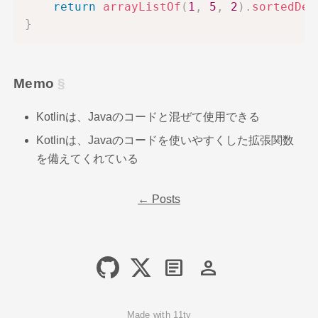
return
arrayListOf
(
1
,
5
,
2
)
.
sortedDes
}
Memo
Kotlinは、Javaのコードと混ぜて使用できる
Kotlinは、Javaのコードを使いやすくした拡張関数
を備えてくれている
← Posts
article
person
Made with
11ty