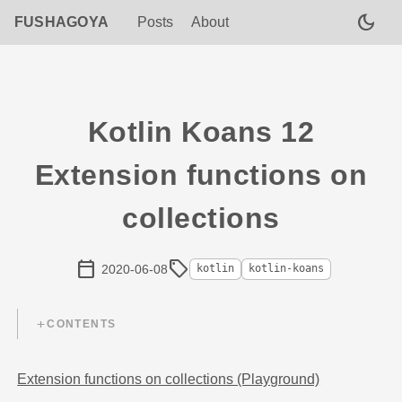
dark_mode
FUSHAGOYA
Posts
About
Kotlin Koans 12
Extension functions on
collections
calendar_today
sell
2020-06-08
kotlin
kotlin-koans
CONTENTS
Extension functions on collections (Playground)