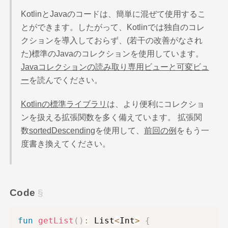
KotlinとJavaのコードは、簡単に混ぜて使用するこ
とができます。したがって、Kotlinでは独自のコレ
クションを導入しておらず、(若干の改善がなされ
た)標準のJavaのコレクションを使用しています。
Javaコレクションの読み取り専用ビューと可変ビュ
ー
を読んでください。
Kotlinの標準ライブラリ
は、より便利にコレクショ
ンを扱える拡張関数を多く備えています。 拡張関
数
sortedDescending
を使用して、
前回の例
をもう一
度書き換えてください。
Code
fun
getList
(
)
:
 List
<
Int
>
{