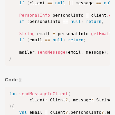
if
(
client 
==
null
||
 message 
==
null
PersonalInfo
 personalInfo 
=
 client
.
ge
if
(
personalInfo 
==
null
)
return
;
String
 email 
=
 personalInfo
.
getEmail
(
if
(
email 
==
null
)
return
;
    mailer
.
sendMessage
(
email
,
 message
)
;
}
Code
fun
sendMessageToClient
(
        client
:
 Client
?
,
 message
:
 String
?
)
{
val
 email 
=
 client
?
.
personalInfo
?
.
ema