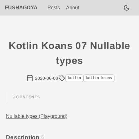
dark_mode
FUSHAGOYA
Posts
About
Kotlin Koans 07 Nullable
types
calendar_today
sell
2020-06-08
kotlin
kotlin-koans
CONTENTS
Nullable types (Playground)
Description