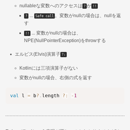
nullableな変数へのアクセスは
か
?
!!
...
。変数がnullの場合は、nullを返
?
Safe call
す
... 変数がnullの場合は、
!!
NPE(NullPointerException)をthrowする
エルビス(Elvis)演算子
?:
Kotlinには三項演算子がない
変数がnullの場合、右側の式を返す
val
 l 
=
 b
?
.
length 
?:
-
1