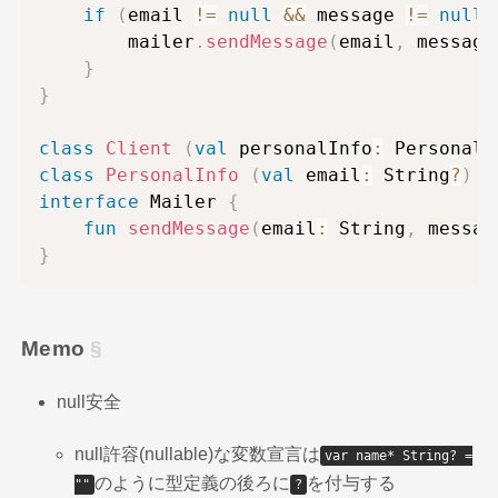
if
(
email 
!=
null
&&
 message 
!=
null
)
        mailer
.
sendMessage
(
email
,
 message
}
}
class
Client
(
val
 personalInfo
:
 PersonalI
class
PersonalInfo
(
val
 email
:
 String
?
)
interface
 Mailer 
{
fun
sendMessage
(
email
:
 String
,
 messag
}
Memo
null安全
null許容(nullable)な変数宣言は
var name* String? =
のように型定義の後ろに
を付与する
""
?