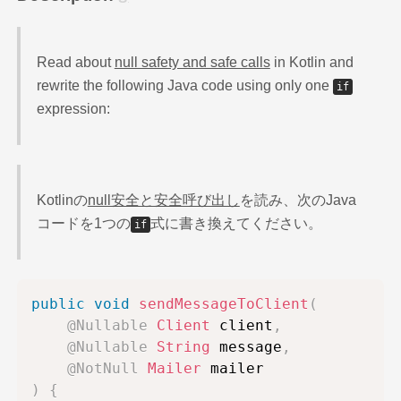
Read about
null safety and safe calls
in Kotlin and
rewrite the following Java code using only one
if
expression:
Kotlinの
null安全と安全呼び出し
を読み、次のJava
コードを1つの
式に書き換えてください。
if
public
void
sendMessageToClient
(
@Nullable
Client
 client
,
@Nullable
String
 message
,
@NotNull
Mailer
)
{