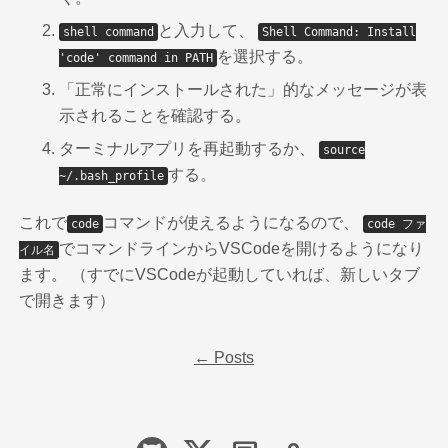
と入力して、
shell command
Shell Command: Install
を選択する。
'code' command in PATH
「正常にインストールされた」的なメッセージが表
示されることを確認する。
ターミナルアプリを再起動するか、
source
する。
~/.bash_profile
これで
コマンドが使えるようになるので、
code
code ファ
でコマンドラインからVSCodeを開けるようになり
イル名
ます。 （すでにVSCodeが起動していれば、新しいタブ
で開きます）
← Posts